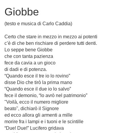
Giobbe
(testo e musica di Carlo Caddia)
Certo che stare in mezzo in mezzo ai potenti
c’è di che ben rischiare di perdere tutti denti.
Lo seppe bene Giobbe
che con tanta pazienza
fece da cavia a un gioco
di dadi e di potenza.
“Quando esce il tre io lo rovino”
disse Dio che tirò la prima mano
“Quando esce il due io lo salvo”
fece il demonio, “lo avrò nel patrimonio”
"Voilà, ecco il numero migliore
beato", dichiarò il Signore
ed ecco allora gli armenti a mille
morire fra i lampi e i tuoni e le scintille
“Due! Due!” Lucifero gridava