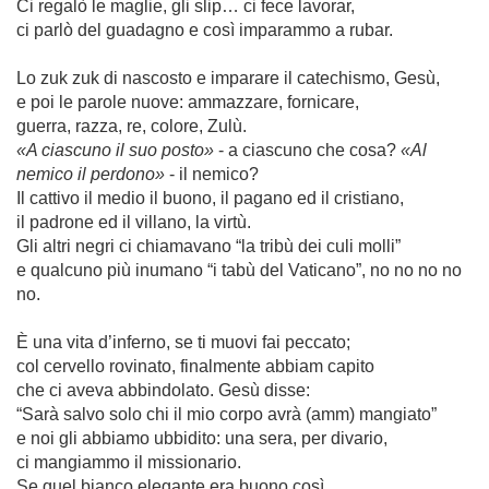
Ci regalò le maglie, gli slip… ci fece lavorar,
ci parlò del guadagno e così imparammo a rubar.
Lo zuk zuk di nascosto e imparare il catechismo, Gesù,
e poi le parole nuove: ammazzare, fornicare,
guerra, razza, re, colore, Zulù.
«A ciascuno il suo posto»
- a ciascuno che cosa?
«Al
nemico il perdono»
- il nemico?
Il cattivo il medio il buono, il pagano ed il cristiano,
il padrone ed il villano, la virtù.
Gli altri negri ci chiamavano “la tribù dei culi molli”
e qualcuno più inumano “i tabù del Vaticano”, no no no no
no.
È una vita d’inferno, se ti muovi fai peccato;
col cervello rovinato, finalmente abbiam capito
che ci aveva abbindolato. Gesù disse:
“Sarà salvo solo chi il mio corpo avrà (amm) mangiato”
e noi gli abbiamo ubbidito: una sera, per divario,
ci mangiammo il missionario.
Se quel bianco elegante era buono così,