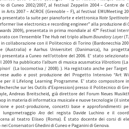
rio di Cuneo 2002/2007, al festival Zeppelin 2004 – Centre de
n in Arts 2007 – ACROE (Grenoble – F), al festival EMUMeeting 20
 presentato la suite per pianoforte e elettronica
Note Spettinate
erformer live electronics e recording engineer” alla produzione di
ards 2009), presentata in prima mondiale al 47° Festival Inte
aborato con l’ensemble The Hub nel triplo album
Boundary Layer
(T
 in collaborazione con il Politecnico di Torino (Bardonecchia 200
 (Australia) e Aarhus Universitet (Danimarca), ha progettat
 presentata a Cuneo nell’ottobre del 2006. E’ stato selezionat
l 2009 ha pubblicato l’album di musica acusmatica
Vibrations
(La
inari
(La locomotiva / 2008). ). Ha registrato anche per Target 
iprese audio e post produzione del Progetto Intensivo “Art Wi
e per il Lifelong Learning Programme. E’ stato compositore in
 Recherche sur les Outils d’Expression) presso il Politecnico di G
ayle, Andreas Breitscheid, già direttore del Forum Neues Musik
p in materia di informatica musicale e nuove tecnologie (il sintet
uzione e post-produzione, concetti base e approfondimenti per
el lungometraggio
Ara
del regista Davide Luchino e il coor
cena al teatro Eliseo (Roma). È stato docente dei corsi di ele
o nei Conservatori Ghedini di Cuneo e Paganini di Genova.