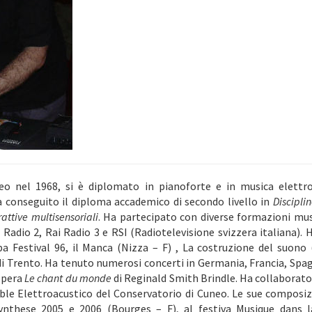
o nel 1968, si è diplomato in pianoforte e in musica elettron
a conseguito il diploma accademico di secondo livello in
Discipli
attive multisensoriali
. Ha partecipato con diverse formazioni music
 Radio 2, Rai Radio 3 e RSI (Radiotelevisione svizzera italiana).
 Festival 96, il Manca (Nizza – F) , La costruzione del suono (
l di Trento. Ha tenuto numerosi concerti in Germania, Francia, Spag
’opera
Le chant du
monde
di Reginald Smith Brindle. Ha collaborato 
le Elettroacustico del Conservatorio di Cuneo. Le sue composizi
Synthese 2005 e 2006 (Bourges – F), al festiva Musique dans l