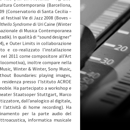
 Cultura Contemporania (Barcellona,
09 (Conservatorio di Santa Cecilia –
al festival Vie di Jazz 2008 (Boves –
Othello Syndrome
di Uri Caine (Winter
rnazionale di Musica Contemporanea
zadik). In qualità di “sound designer”
4), e Outer Limits in collaborazione
o e co-realizzato l’installazione
o nel 2011 come compositore all’Art
 locomotiva), inoltre compare nella
Music, Winter & Winter, Sony Music,
thout Boundaries: playing images,
 residenza presso l’Istituto ACROE
renoble. Ha partecipato a workshop e
theater Staatsoper Stuttgart, Marco
izzatore, dall’analogico al digitale,
 l’attività di home recording). Ha
dinamento per la parte audio del
ttroacustica, informatica musicale