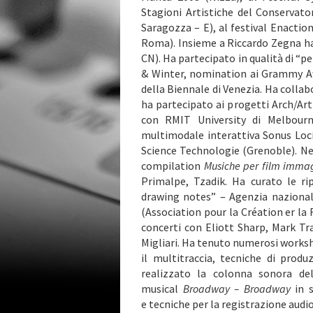
Stagioni Artistiche del Conservato
Saragozza – E), al festival Enactio
Roma). Insieme a Riccardo Zegna ha
CN). Ha partecipato in qualità di “p
& Winter, nomination ai Grammy Aw
della Biennale di Venezia. Ha coll
ha partecipato ai progetti Arch/Art
con RMIT University di Melbourne
multimodale interattiva Sonus Loci
Science Technologie (Grenoble). Ne
compilation
Musiche per film immag
Primalpe, Tzadik. Ha curato le r
drawing notes” – Agenzia nazional
(Association pour la Création er la
concerti con Eliott Sharp, Mark Tr
Migliari. Ha tenuto numerosi worksho
il multitraccia, tecniche di prod
realizzato la colonna sonora d
musical
Broadway – Broadway
in s
e tecniche per la registrazione audi