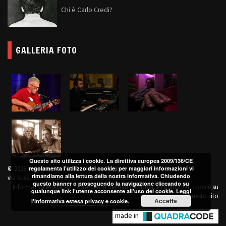
Chi è Carlo Credi?
GALLERIA FOTO
Questo sito utilizza i cookie. La direttiva europea 2009/136/CE
regolamenta l’utilizzo dei cookie: per maggiori informazioni vi
© 2026 - Musicando Edizioni Musicali Snc
rimandiamo alla lettura della nostra informativa. Chiudendo
via Susa, 35 - 10138 Torino - P.IVA 07574950015
questo banner o proseguendo la navigazione cliccando su
Informativa estesa sul trattamento dei dati personali e l'utilizzo di cookie su
qualunque link l’utente acconsente all’uso dei cookie.
Leggi
questo sito
Accetta
l'informativa estesa privacy e cookie.
made in