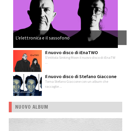
L’elettronica e il sassofono
Il nuovo disco di iEnaTWO
S'intitola Sinking Moon il nuovo disco di iEnaTW
...
Il nuovo disco di Stefano Giaccone
Torna Stefano Giaccone con un album che
raccoglie ...
NUOVO ALBUM