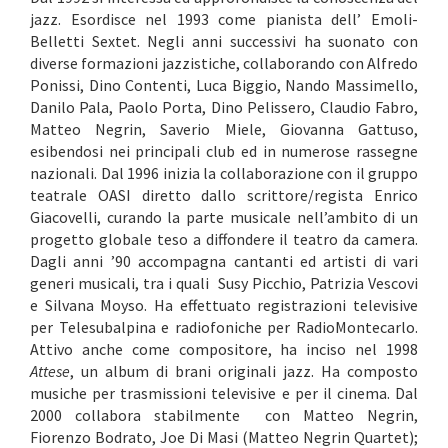
jazz. Esordisce nel 1993 come pianista dell’ Emoli-
Belletti Sextet. Negli anni successivi ha suonato con
diverse formazioni jazzistiche, collaborando con Alfredo
Ponissi, Dino Contenti, Luca Biggio, Nando Massimello,
Danilo Pala, Paolo Porta, Dino Pelissero, Claudio Fabro,
Matteo Negrin, Saverio Miele, Giovanna Gattuso,
esibendosi nei principali club ed in numerose rassegne
nazionali. Dal 1996 inizia la collaborazione con il gruppo
teatrale OASI diretto dallo scrittore/regista Enrico
Giacovelli, curando la parte musicale nell’ambito di un
progetto globale teso a diffondere il teatro da camera.
Dagli anni ’90 accompagna cantanti ed artisti di vari
generi musicali, tra i quali Susy Picchio, Patrizia Vescovi
e Silvana Moyso. Ha effettuato registrazioni televisive
per Telesubalpina e radiofoniche per RadioMontecarlo.
Attivo anche come compositore, ha inciso nel 1998
Attese
, un album di brani originali jazz. Ha composto
musiche per trasmissioni televisive e per il cinema. Dal
2000 collabora stabilmente con Matteo Negrin,
Fiorenzo Bodrato, Joe Di Masi (Matteo Negrin Quartet);