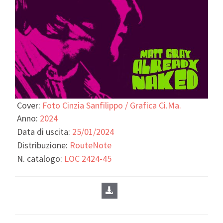
Cover:
Foto Cinzia Sanfilippo / Grafica Ci.Ma.
Anno:
2024
Data di uscita:
25/01/2024
Distribuzione:
RouteNote
N. catalogo:
LOC 2424-45