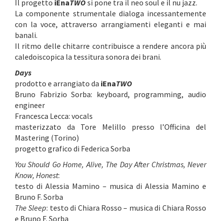
Il progetto
iEna
TWO
si pone tra il neo soul e il nu jazz.
La componente strumentale dialoga incessantemente
con la voce, attraverso arrangiamenti eleganti e mai
banali.
Il ritmo delle chitarre contribuisce a rendere ancora più
caledoiscopica la tessitura sonora dei brani.
Days
prodotto e arrangiato da
iEna
TWO
Bruno Fabrizio Sorba: keyboard, programming, audio
engineer
Francesca Lecca: vocals
masterizzato da Tore Melillo presso l’Officina del
Mastering (Torino)
progetto grafico di Federica Sorba
You Should Go Home, Alive, The Day After Christmas, Never
Know, Honest
:
testo di Alessia Mamino –
musica di Alessia Mamino e
Bruno F. Sorba
The Sleep
: testo di Chiara Rosso – musica di Chiara Rosso
e Bruno F. Sorba