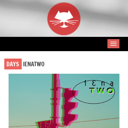
DAYS
IENATWO