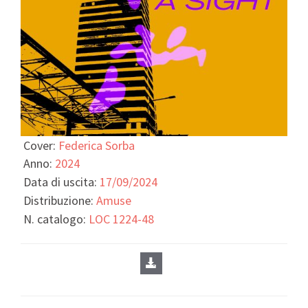
Cover:
Federica Sorba
Anno:
2024
Data di uscita:
17/09/2024
Distribuzione:
Amuse
N. catalogo:
LOC 1224-48