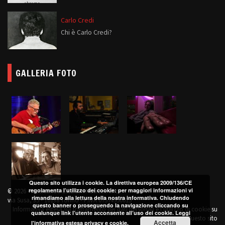
Carlo Credi
Chi è Carlo Credi?
GALLERIA FOTO
Questo sito utilizza i cookie. La direttiva europea 2009/136/CE
regolamenta l’utilizzo dei cookie: per maggiori informazioni vi
© 2026 - Musicando Edizioni Musicali Snc
rimandiamo alla lettura della nostra informativa. Chiudendo
via Susa, 35 - 10138 Torino - P.IVA 07574950015
questo banner o proseguendo la navigazione cliccando su
Informativa estesa sul trattamento dei dati personali e l'utilizzo di cookie su
qualunque link l’utente acconsente all’uso dei cookie.
Leggi
questo sito
Accetta
l'informativa estesa privacy e cookie.